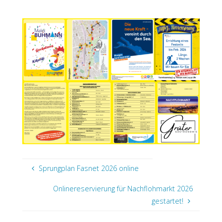
D
R
I
C
H
S
H
A
F
E
N
Sprungplan Fasnet 2026 online
Onlinereservierung für Nachflohmarkt 2026
gestartet!