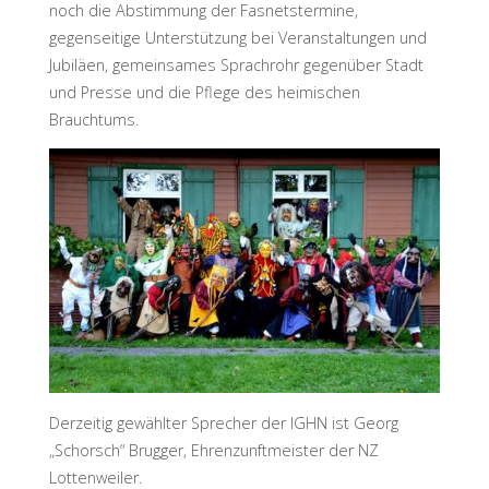
noch die Abstimmung der Fasnetstermine,
D
R
I
gegenseitige Unterstützung bei Veranstaltungen und
C
H
S
Jubiläen, gemeinsames Sprachrohr gegenüber Stadt
H
A
F
und Presse und die Pflege des heimischen
E
N
Brauchtums.
Derzeitig gewählter Sprecher der IGHN ist Georg
„Schorsch“ Brugger, Ehrenzunftmeister der NZ
Lottenweiler.