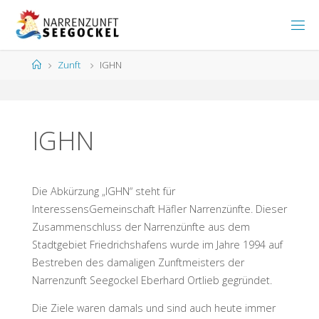
Zum
Inhalt
H
springen
O
M
Start
Zunft
IGHN
E
P
A
G
E
D
E
R
IGHN
N
A
R
R
E
Die Abkürzung „IGHN“ steht für
N
Z
U
InteressensGemeinschaft Häfler Narrenzünfte. Dieser
N
F
T
Zusammenschluss der Narrenzünfte aus dem
S
E
E
Stadtgebiet Friedrichshafens wurde im Jahre 1994 auf
G
O
C
Bestreben des damaligen Zunftmeisters der
Narrenzunft Seegockel Eberhard Ortlieb gegründet.
K
E
L
F
R
I
E
Die Ziele waren damals und sind auch heute immer