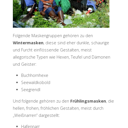
D
R
I
C
H
S
H
A
F
E
N
Folgende Maskengruppen gehören zu den
Wintermasken
, diese sind eher dunkle, schaurige
und Furcht einflössende Gestalten, meist
allegorische Typen wie Hexen, Teufel und Dämonen
und Geister:
Buchhornhexe
Seewaldkobold
Seegrendl
Und folgende gehören zu den
Frühlingsmasken
, die
hellen, frohen, fröhlichen Gestalten, meist durch
„Weißnarren“ dargestellt:
Hafennarr