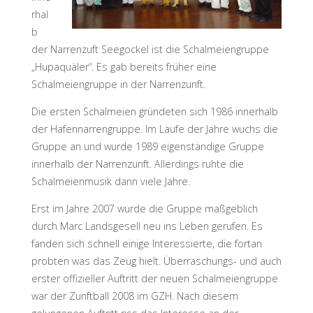
D
R
I
rhal
C
H
S
b
der Narrenzuft Seegockel ist die Schalmeiengruppe
H
A
F
„Hupaquäler“. Es gab bereits früher eine
E
N
Schalmeiengruppe in der Narrenzunft.
Die ersten Schalmeien gründeten sich 1986 innerhalb
der Hafennarrengruppe. Im Laufe der Jahre wuchs die
Gruppe an und wurde 1989 eigenständige Gruppe
innerhalb der Narrenzunft. Allerdings ruhte die
Schalmeienmusik dann viele Jahre.
Erst im Jahre 2007 wurde die Gruppe maßgeblich
durch Marc Landsgesell neu ins Leben gerufen. Es
fanden sich schnell einige Interessierte, die fortan
probten was das Zeug hielt. Überraschungs- und auch
erster offizieller Auftritt der neuen Schalmeiengruppe
war der Zunftball 2008 im GZH. Nach diesem