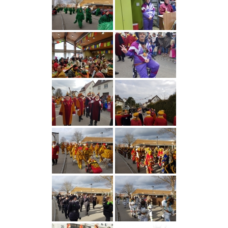
D
R
I
C
H
S
H
A
F
E
N