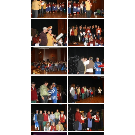
D
R
I
C
H
S
H
A
F
E
N