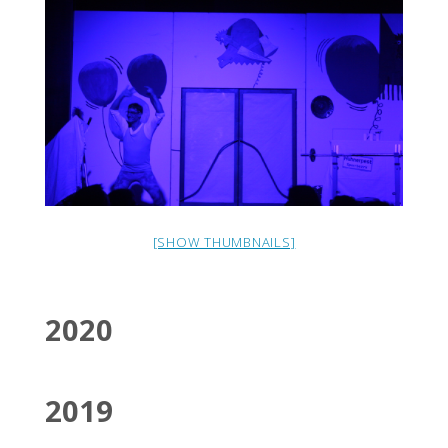
D
R
I
C
H
S
H
A
F
E
N
[SHOW THUMBNAILS]
2020
2019