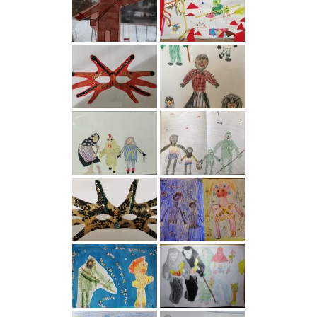
D
R
I
C
H
S
H
A
F
E
N