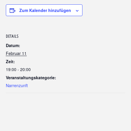
D
R
I
Zum Kalender hinzufügen
C
H
S
H
A
F
E
N
DETAILS
Datum:
Februar 11
Zeit:
19:00 - 20:00
Veranstaltungskategorie:
Narrenzunft