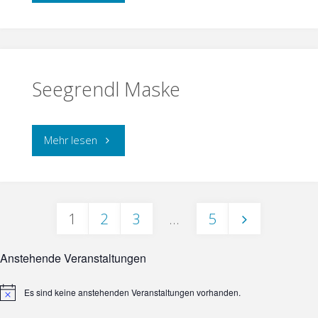
Figur"
Seegrendl Maske
"Seegrendl
Mehr lesen
Maske"
1
2
3
…
5
Seitennummerierung
Anstehende Veranstaltungen
der
Es sind keine anstehenden Veranstaltungen vorhanden.
Hinweis