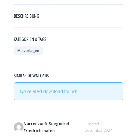
D
R
I
C
H
S
BESCHREIBUNG
H
A
F
E
N
KATEGORIEN & TAGS
Malvorlagen
SIMILAR DOWNLOADS
No related download found!
Narrenzunft Seegockel
Updated 22.
Friedrichshafen
Dezember 2024